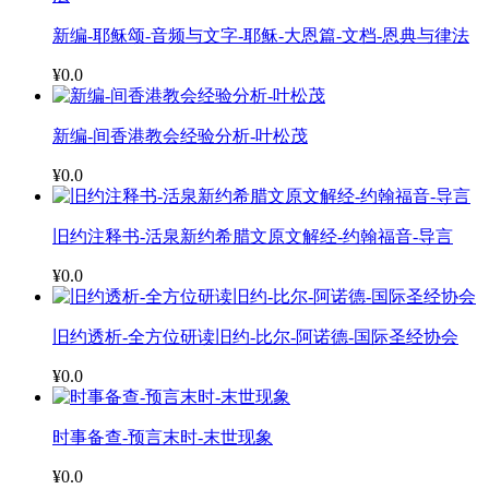
新编-耶稣颂-音频与文字-耶稣-大恩篇-文档-恩典与律法
¥0.0
新编-间香港教会经验分析-叶松茂
¥0.0
旧约注释书-活泉新约希腊文原文解经-约翰福音-导言
¥0.0
旧约透析-全方位研读旧约-比尔-阿诺德-国际圣经协会
¥0.0
时事备查-预言末时-末世现象
¥0.0