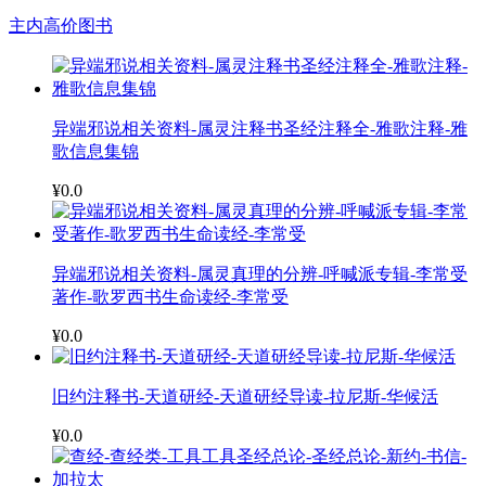
主内高价图书
异端邪说相关资料-属灵注释书圣经注释全-雅歌注释-雅
歌信息集锦
¥0.0
异端邪说相关资料-属灵真理的分辨-呼喊派专辑-李常受
著作-歌罗西书生命读经-李常受
¥0.0
旧约注释书-天道研经-天道研经导读-拉尼斯-华候活
¥0.0