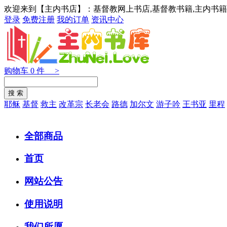
欢迎来到【主内书店】：基督教网上书店,基督教书籍,主内书籍
登录
免费注册
我的订单
资讯中心
购物车
0
件 >
耶稣
基督
救主
改革宗
长老会
路德
加尔文
游子吟
王书亚
里程
全部商品
首页
网站公告
使用说明
我们所愿