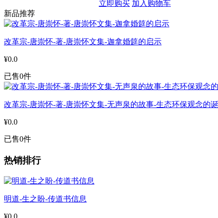
立即购买
加入购物车
新品推荐
改革宗-唐崇怀-著-唐崇怀文集-迦拿婚筵的启示
¥0.0
已售0件
改革宗-唐崇怀-著-唐崇怀文集-无声泉的故事-生态环保观念的
¥0.0
已售0件
热销排行
明道-生之盼-传道书信息
¥0.0