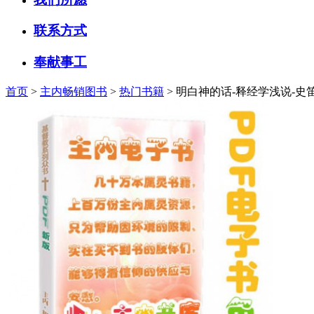
联系方式
奉献事工
首页
>
主内畅销图书
>
热门书籍
> 明白神的话-释经学浅说-史