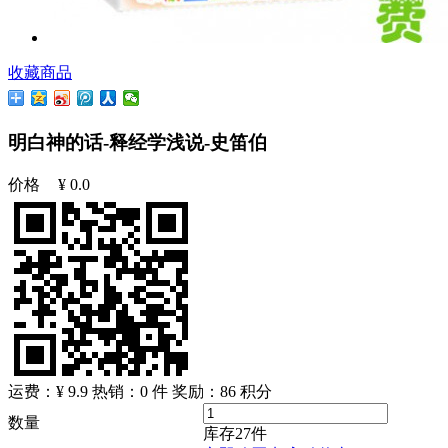
收藏商品
明白神的话-释经学浅说-史笛伯
价格
¥
0.0
运费：¥ 9.9
热销：0 件
奖励：
86
积分
数量
库存
27
件