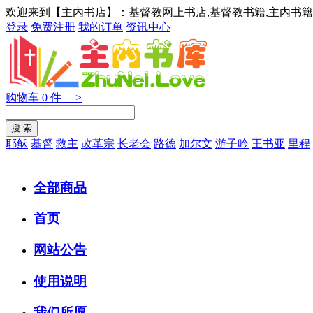
欢迎来到【主内书店】：基督教网上书店,基督教书籍,主内书籍
登录
免费注册
我的订单
资讯中心
购物车
0
件 >
耶稣
基督
救主
改革宗
长老会
路德
加尔文
游子吟
王书亚
里程
全部商品
首页
网站公告
使用说明
我们所愿